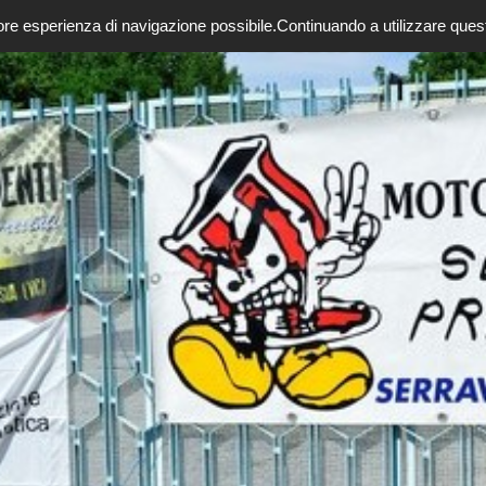
enti - Motoclub attiv
liore esperienza di navigazione possibile.
Continuando a utilizzare ques