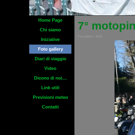
Home Page
7° motopin
Chi siamo
Foto gallery > 2018
Iniziative
Foto gallery
Diari di viaggio
Video
Dicono di noi....
Link utili
Previsioni meteo
Contatti