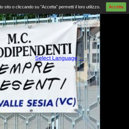
o dal 1995
to sito o cliccando su "Accetta" permetti
il loro utilizzo.
Accetta
Select Language
▼