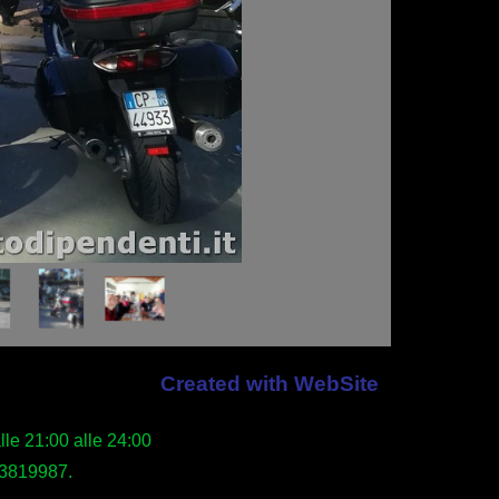
Created with WebSite
X5
lle 21:00 alle 24:00
 3819987.